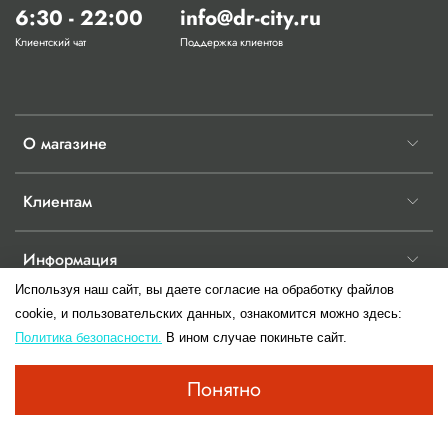
6:30 - 22:00
info@dr-city.ru
Клиентский чат
Поддержка клиентов
О магазине
Клиентам
Информация
Используя наш сайт, вы даете согласие на обработку файлов
cookie, и пользовательских данных, ознакомится можно здесь:
Политика безопасности.
В ином случае покиньте сайт.
© 2017-2026 Любое использование контента без письменного разрешения
Понятно
запрещено.Информация сайта не является публичной офертой до момента
заключения правового отношения имеющие юридическую силу двух сторон.