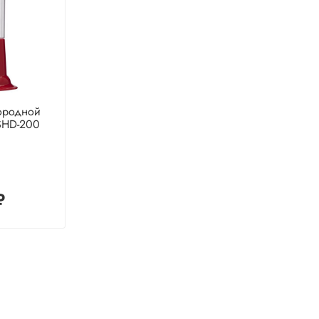
дородной
SHD-200
₽