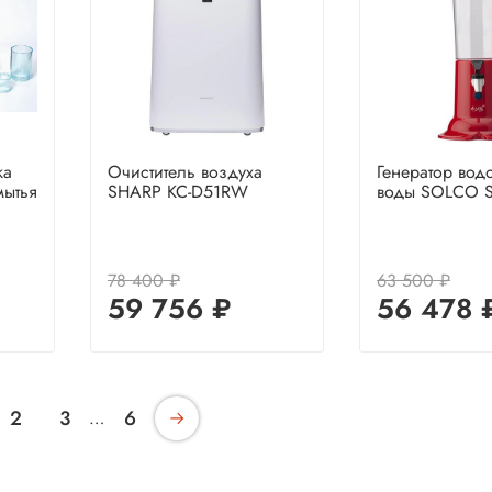
ка
Очиститель воздуха
Генератор во
мытья
SHARP KC-D51RW
воды SOLCO 
78 400 ₽
63 500 ₽
59 756 ₽
56 478 
2
3
6
…