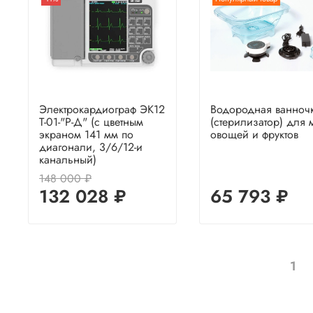
Электрокардиограф ЭК12
Водородная ванноч
Т-01-"Р-Д" (с цветным
(стерилизатор) для 
экраном 141 мм по
овощей и фруктов
диагонали, 3/6/12-и
канальный)
148 000 ₽
132 028 ₽
65 793 ₽
1