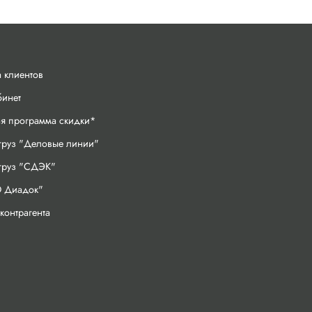
 клиентов
бинет
ая программа скидки*
груз "Деловые линии"
 груз "СДЭК"
 Диадок"
контрагента