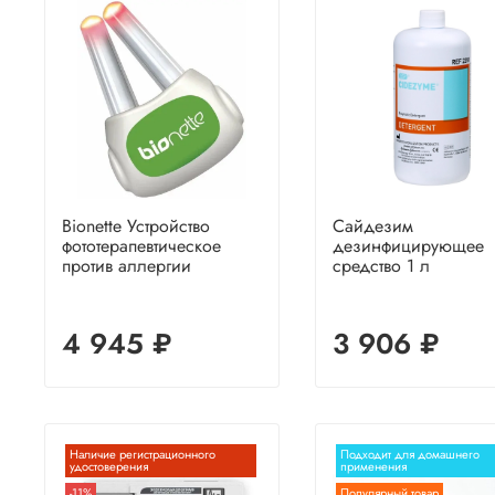
Bionette Устройство
Сайдезим
фототерапевтическое
дезинфицирующее
против аллергии
средство 1 л
4 945 ₽
3 906 ₽
Наличие регистрационного
Подходит для домашнего
удостоверения
применения
-11%
Популярный товар