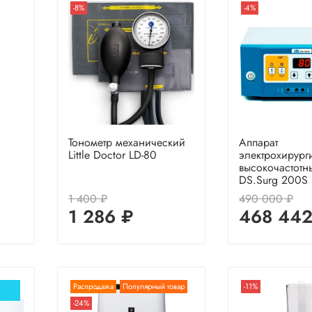
-8%
-4%
Тонометр механический
Аппарат
Little Doctor LD-80
электрохирург
высокочастотн
DS.Surg 200S
1 400 ₽
490 000 ₽
1 286 ₽
468 442
Распродажа
Популярный товар
-11%
-24%