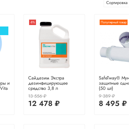
-8%
Популярный товар
Сайдезим Экстра
SafeTway® Му
уры и
дезинфицирующее
защитные одн
Vita
средство 3,8 л
(50 шт)
13 556 ₽
9 389 ₽
12 478 ₽
8 495 ₽