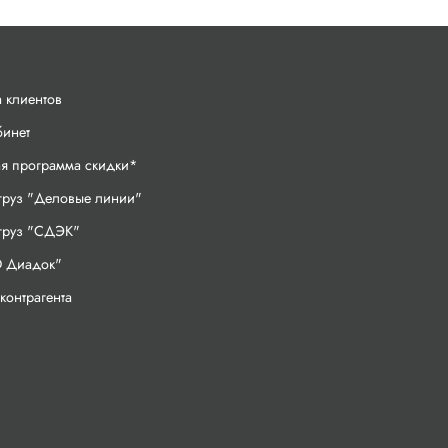
 клиентов
бинет
ая программа скидки*
груз "Деловые линии"
 груз "СДЭК"
 Диадок"
контрагента