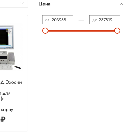
Цена
—
от
до
Д.Эхосин
й для
(в
 корпу
 ₽