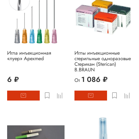
Игла инъекционная
Иглы инъекционные
«луeр» Apexmed
стерильные одноразовые
Стерикан (Sterican)
B.BRAUN
6 ₽
1 086 ₽
От