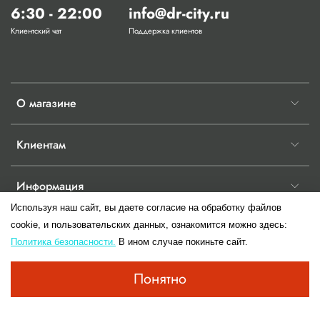
6:30 - 22:00
info@dr-city.ru
Клиентский чат
Поддержка клиентов
О магазине
Клиентам
Информация
Используя наш сайт, вы даете согласие на обработку файлов
cookie, и пользовательских данных, ознакомится можно здесь:
Политика безопасности.
В ином случае покиньте сайт.
© 2017-2026 Любое использование контента без письменного разрешения
Понятно
запрещено.Информация сайта не является публичной офертой до момента
заключения правового отношения имеющие юридическую силу двух сторон.