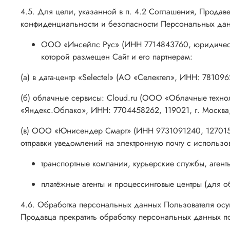
4.5. Для цели, указанной в п. 4.2 Соглашения, Прода
конфиденциальности и безопасности Персональных дан
ООО «Инсейлс Рус» (ИНН 7714843760, юридический 
которой размещен Сайт и его партнерам:
(а) в дата-центр «Selectel» (АО «Селектел», ИНН: 7810962
(б) облачные сервисы: Cloud.ru (ООО «Облачные техноло
«Яндекс.Облако», ИНН: 7704458262, 119021, г. Москва, 
(в) ООО «Юнисендер Смарт» (ИНН 9731091240, 127015, г
отправки уведомлений на электронную почту с использо
транспортные компании, курьерские службы, агент
платёжные агенты и процессинговые центры (для об
4.6. Обработка персональных данных Пользователя осущ
Продавца прекратить обработку персональных данных п