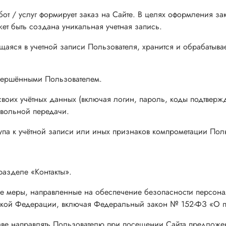
абот / услуг формирует заказ на Сайте. В целях оформления 
жет быть создана уникальная учетная запись.
яся в учетной записи Пользователя, хранится и обрабатывае
овершёнными Пользователем.
 своих учётных данных (включая логин, пароль, коды подтверж
овольной передачи.
упа к учётной записи или иных признаков компрометации Пол
разделе «Контакты».
ые меры, направленные на обеспечение безопасности персона
ийской Федерации, включая Федеральный закон № 152-ФЗ «О 
аве направлять Пользователю при посещении Сайта предложени