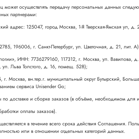
вец может осуществлять передачу персональных данных след
ных партнерами:
адрес: 125047, город Москва, 1-Я Тверская-Ямская ул, д. 21
785, 196006, г. Санкт-Петербург, ул. Цветочная, д. 21, лит. А)
гии», ИНН: 7736279160, 117312, г. Москва, ул. Вавилова, д. 
ул. Льва Толстого, д. 16, помещ. 528);
. Москва, вн.тер.г. муниципальный округ Бутырский, Больша
ванием сервиса Unisender Go;
ы по доставке и сборке заказов (в объёме, необходимом для 
работки оплаты заказов).
ествляется в течение всего срока действия Соглашения. Поль
олностью или в отношении отдельных категорий данных.