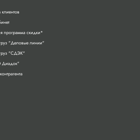
 клиентов
бинет
ая программа скидки*
груз "Деловые линии"
 груз "СДЭК"
 Диадок"
контрагента