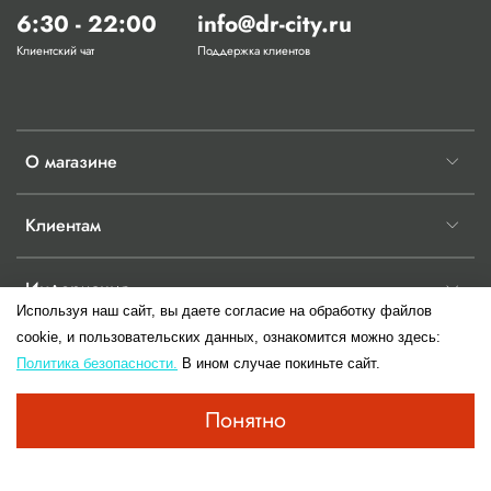
6:30 - 22:00
info@dr-city.ru
Клиентский чат
Поддержка клиентов
О магазине
Клиентам
Информация
Используя наш сайт, вы даете согласие на обработку файлов
cookie, и пользовательских данных, ознакомится можно здесь:
Политика безопасности.
В ином случае покиньте сайт.
© 2017-2026 Любое использование контента без письменного разрешения
Понятно
запрещено.Информация сайта не является публичной офертой до момента
заключения правового отношения имеющие юридическую силу двух сторон.