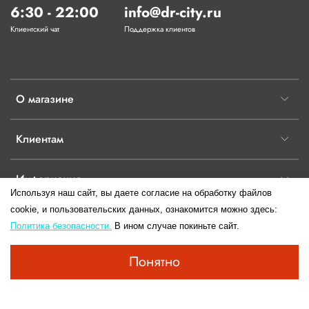
6:30 - 22:00
info@dr-city.ru
Клиентский чат
Поддержка клиентов
О магазине
Клиентам
Информация
Используя наш сайт, вы даете согласие на обработку файлов
cookie, и пользовательских данных, ознакомится можно здесь:
Политика безопасности.
В ином случае покиньте сайт.
© 2017-2026 Любое использование контента без письменного разрешения
Понятно
запрещено.Информация сайта не является публичной офертой до момента
заключения правового отношения имеющие юридическую силу двух сторон.