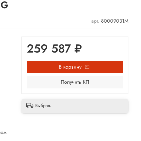
0G
арт.
80009031М
259 587 ₽
В корзину
Получить КП
Выбрать
ром