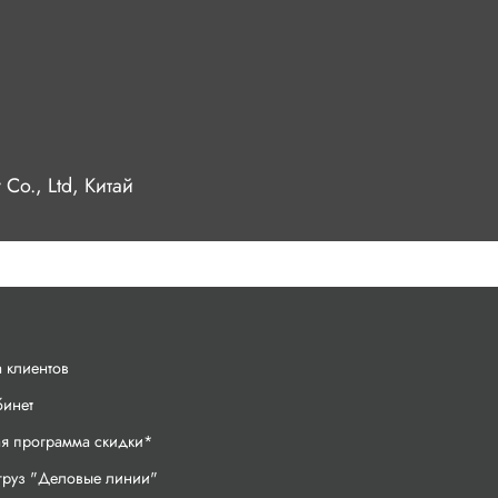
Co., Ltd, Китай
 клиентов
бинет
ая программа скидки*
груз "Деловые линии"