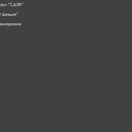
 груз "СДЭК"
 Диадок"
контрагента