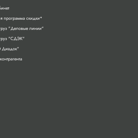
бинет
ая программа скидки*
груз "Деловые линии"
 груз "СДЭК"
 Диадок"
контрагента