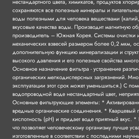
нестандартного цвета, химикатов, продуктов хлор
сохраняются все полезные минералы и питательные
воды полезными для человека веществами (калий, 
вкусовые качества воды. Производит магнитную об
производитель – Южная Корея. Системы очистки и
механических взвесей размером более 0,2 мкм, ос
дополнительную функцию минерализации и структ
высокого давления и его полезные свойства мног
Основное назначение фильтра - устранение различ
органических мелкодисперсных загрязнений. Мног
эксплуатации этот срок может уменьшиться.) С п
водопроводной воде нестандартный цвет, неприят
Основные фильтрующие элементы: * Активированны
вредные органические соединения. * Кварцевый п
кислотность (рН) и придает воде приятный вкус.
что позволяет человеческому организму лучше усв
изготовленные в соответствии с последними научн