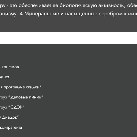
ру - это обеспечивает ее биологическую активность, о
рганизму. 4 Минеральные и насыщенные серебром камни
 клиентов
бинет
ая программа скидки*
груз "Деловые линии"
 груз "СДЭК"
 Диадок"
контрагента