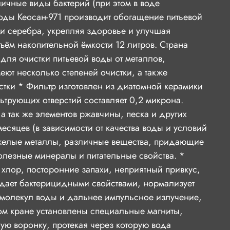
личные виды бактерий (при этом в воде
воды Кеосан-971 производит обогащение питьевой
ми серебра, укрепляя здоровье и улучшая
ъём накопительной ёмкости 12 литров. Страна
ля очистки питьевой воды от металлов,
еют несколько степеней очистки, а также
тки * Фильтр изготовлен из диатомной керамики
трующих отверстий составляет 0,2 микрона.
а так же элементов ржавчины, песка и других
сяцев (в зависимости от качества воды и условий
тяжелые металлы, различные вещества, придающие
олезные минералы и питательные свойства. *
хлор, посторонние запахи, неприятный привкус,
адает бактерицидными свойствами, нормализует
 молекул воды и дальнее импульсное излучение,
ном кране установлены специальные магниты,
ую воронку, протекая через которую вода