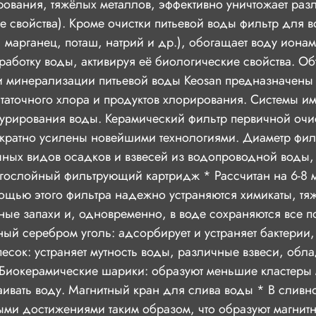
ирования, тяжёлых металлов, эффективно уничтожает раз
 свойства). Кроме очистки питьевой воды фильтр для 
марганец, поташ, натрий и др.), обогащает воду иона
работку воды, активируя её биологические свойства. Об
 минерализации питьевой воды Keosan предназначены д
таточного хлора и продуктов хлорирования. Системы им
урирования воды. Керамический фильтр первичной очис
ократно усилены новейшими технологиями. Диаметр филь
ных видов осадков и взвесей из водопроводной воды, 
ослойный фильтрующий картридж * Рассчитан на 6-8 ме
омощью этого фильтра надежно устраняются химикаты, 
ные запахи и, одновременно, в воде сохраняются все п
й серебром уголь: адсорбирует и устраняет бактерии, 
есок: устраняет мутность воды, различные взвеси, обл
 * Биокерамические шарики: образуют меньшие кластеры
аивать воду. Магнитный кран для слива воды * В слив
ыми достижениями таким образом, что образуют магнитн