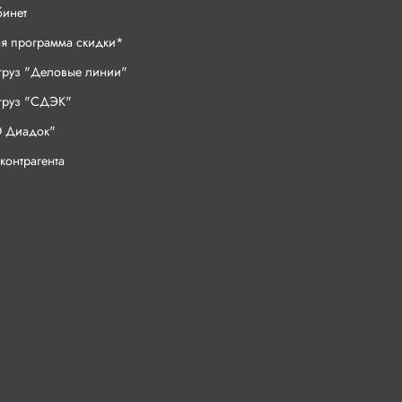
бинет
ая программа скидки*
груз "Деловые линии"
 груз "СДЭК"
 Диадок"
контрагента