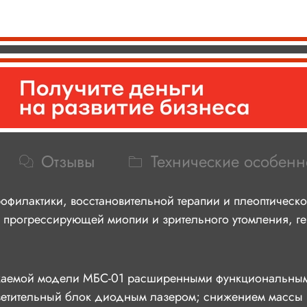
Отзывы
Технические особенн
филактики, восстановительной терапии и плеоптическ
, прогрессирующей миопии и зрительного утомления, г
скаемой модели МБС-01 расширенными функциональным
ветительный блок диодным лазером; снижением массы 