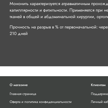
Мононить характеризуется атравматичным прохожде
капиллярности и фитильности. Применяется при 
тканей в общей и абдоминальной хирургии, ортоп
П
рочност
ь
на разрыв
в % от первоначальной: ч
ере
210
дн
ей
О магазине
Клиентам
Главная страница
Поддержка
Оферта и политика конфиденциальности
Личный ка