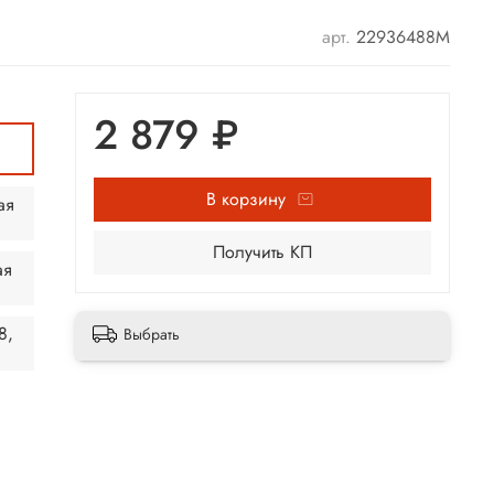
арт.
22936488М
2 879 ₽
В корзину
ая
Получить КП
ая
8,
Выбрать