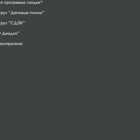
ая программа скидки*
груз "Деловые линии"
 груз "СДЭК"
 Диадок"
контрагента