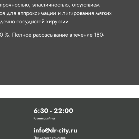
прочностью, эластичностью, отсутствием
ся для аппроксимации и лигирования мягких
рдечно-сосудистой хирургии
60 %. П
олное р
ассасывание в течение
180
-
6:30 - 22:00
Клиентский чат
info@dr-city.ru
Поддержка клиентов