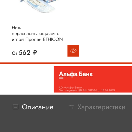
Нить
нерассасывающаяся с
иглой Пролен ETHICON
562 ₽
От
Описание
Характеристики