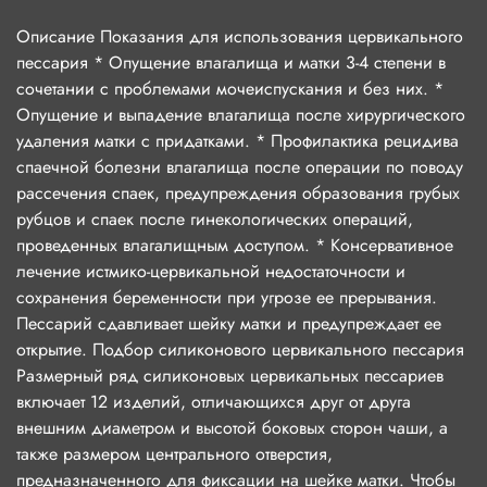
Описание Показания для использования цервикального
пессария * Опущение влагалища и матки 3-4 степени в
сочетании с проблемами мочеиспускания и без них. *
Опущение и выпадение влагалища после хирургического
удаления матки с придатками. * Профилактика рецидива
спаечной болезни влагалища после операции по поводу
рассечения спаек, предупреждения образования грубых
рубцов и спаек после гинекологических операций,
проведенных влагалищным доступом. * Консервативное
лечение истмико-цервикальной недостаточности и
сохранения беременности при угрозе ее прерывания.
Пессарий сдавливает шейку матки и предупреждает ее
открытие. Подбор силиконового цервикального пессария
Размерный ряд силиконовых цервикальных пессариев
включает 12 изделий, отличающихся друг от друга
внешним диаметром и высотой боковых сторон чаши, а
также размером центрального отверстия,
предназначенного для фиксации на шейке матки. Чтобы