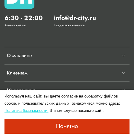
6:30 - 22:00
info@dr-city.ru
Клиентский чат
Поддержка клиентов
О магазине
Клиентам
Информация
Используя наш сайт, вы даете согласие на обработку файлов
cookie, и пользовательских данных, ознакомится можно здесь:
Политика безопасности.
В ином случае покиньте сайт.
© 2017-2026 Любое использование контента без письменного разрешения
Понятно
запрещено.Информация сайта не является публичной офертой до момента