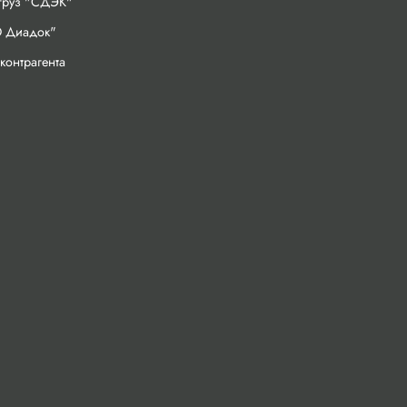
 груз "СДЭК"
 Диадок"
контрагента