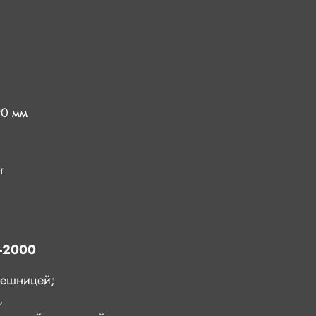
90 мм
г
S-2000
лешницей;
,