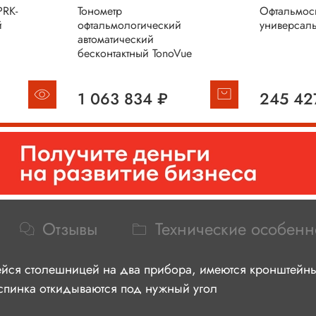
PRK-
Тонометр
Офтальмос
й
офтальмологический
универсал
автоматический
бесконтактный TonoVue
1 063 834 ₽
245 42
Отзывы
Технические особенн
йся столешницей на два прибора, имеются кронштейны 
 спинка откидываются под нужный угол