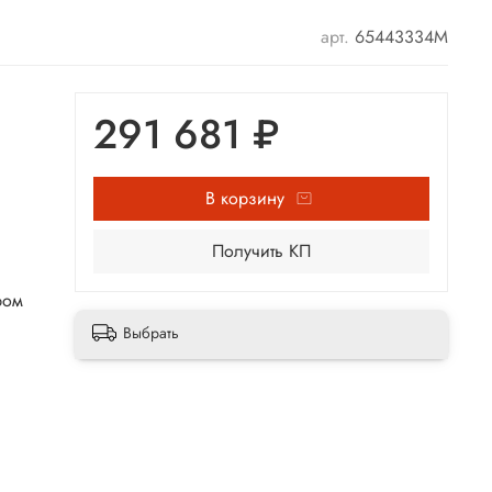
арт.
65443334М
291 681 ₽
В корзину
Получить КП
ром
Выбрать