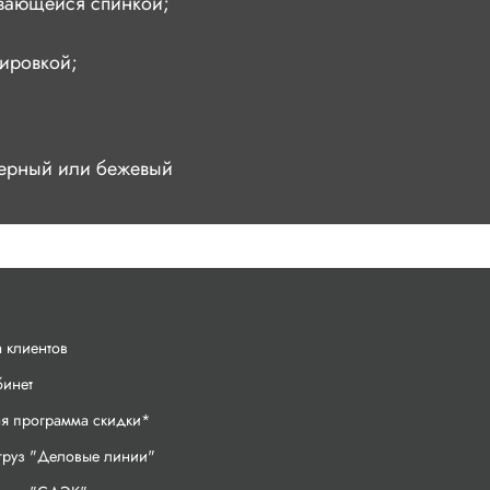
вающейся спинкой;
лировкой;
 черный или бежевый
 клиентов
бинет
ая программа скидки*
груз "Деловые линии"