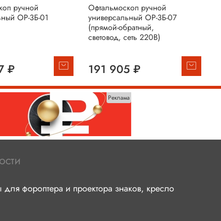
коп ручной
Офтальмоскоп ручной
О
ьный ОР-3Б-01
универсальный ОР-3Б-07
б
(прямой-обратный,
световод, сеть 220В)
2
7 ₽
191 905 ₽
Реклама
ости
для фороптера и проектора знаков, кресло