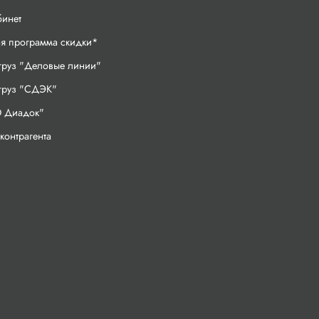
бинет
ая программа скидки*
груз "Деловые линии"
 груз "СДЭК"
 Диадок"
контрагента