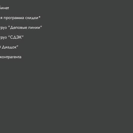
бинет
ая программа скидки*
груз "Деловые линии"
 груз "СДЭК"
 Диадок"
контрагента