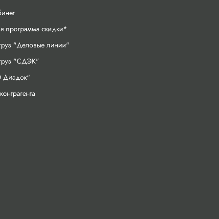
бинет
ая программа скидки*
груз "Деловые линии"
 груз "СДЭК"
 Диадок"
контрагента