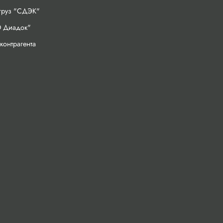
 груз "СДЭК"
 Диадок"
контрагента