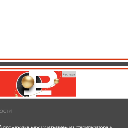
Реклама
ости
В промежутке между изъятием из стерилизатора и