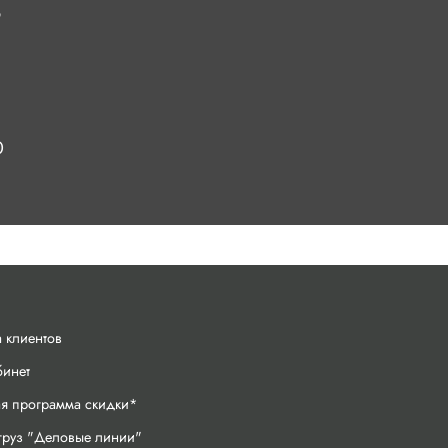
6
0
 клиентов
бинет
ая программа скидки*
груз "Деловые линии"