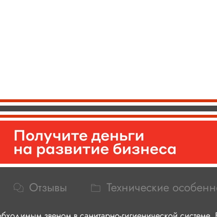
Отзывы
Технические особенн
обходимым звеном в санитарно-гигиенической системе. 